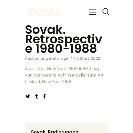
Sovak.
Retrospectiv
e 1980-1988
HOME
KÜNSTLER
Ausstellungskataloge
14. März 2022
STIFTUNG
Ausst. Kat. New York 1988-1989, hrsg.
von der Galerie Achim Moeller Fine Art
Limited, New York 1988
Sovak. Radierungen