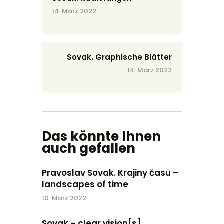
14. März 2022
Sovak. Graphische Blätter
14. März 2022
Das könnte Ihnen
auch gefallen
Pravoslav Sovak. Krajiny času –
landscapes of time
10. März 2022
Sovak – clear vision[s].