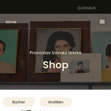
GERMAN
HOME
KÜNSTLER
Pravoslav Sovaks Werke
STIFTUNG
Shop
KUNSTWERK IM FOKUS
SHOP
KONTAKT
Bücher
Grafiken