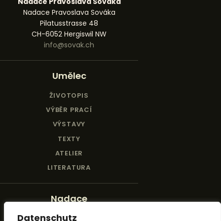
Nadace Pravoslava Sováka
Nadace Pravoslava Sováka
Pilatusstrasse 48
CH-6052 Hergiswil NW
info@sovak.ch
Umělec
ŽIVOTOPIS
VÝBĚR PRACÍ
VÝSTAVY
TEXTY
ATELIER
LITERATURA
Nadace
Datenschutz
NADACE