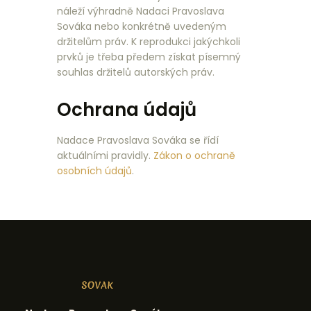
náleží výhradně Nadaci Pravoslava
Sováka nebo konkrétně uvedeným
držitelům práv. K reprodukci jakýchkoli
prvků je třeba předem získat písemný
souhlas držitelů autorských práv.
Ochrana údajů
Nadace Pravoslava Sováka se řídí
aktuálními pravidly.
Zákon o ochraně
osobních údajů
.