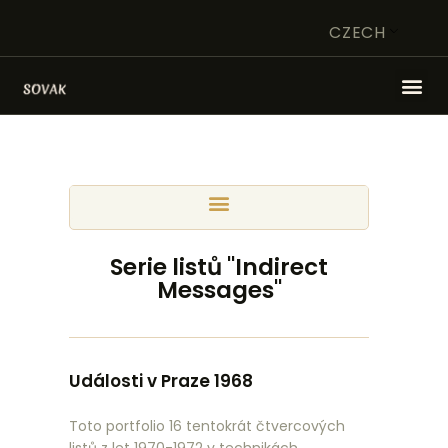
CZECH
HOME
UMĚLEC
NADACE
UMĚLECKÉ DÍLO V
Serie listů "Indirect
CENTRU POZORNOSTI
Messages"
OBCHOD
KONTAKT
Události v Praze 1968
Toto portfolio 16 tentokrát čtvercových