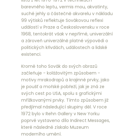
listů z let 1970-1972 v technikách
barevného leptu, vermis mou, akvatinty,
suché jehly a částečně akvarelu v nákladu
99 výtisků reflektuje Sovákovou reflexi
událostí v Praze a Československu v roce
1968, tentokrát však v nepřímé, univerzální
a zároveň univerzálně platné výpovědi o
politických křivdách, událostech a lidské
existenci.
Kromě toho Sovák do svých obrazů
začleňuje - kolážovitým způsobem -
motivy mrakodrapů a krajinné prvky, jako
je poušť a mořské pobřeží, jak je zná ze
svých cest po USA, spolu s grafickými
mřížkovanými prvky. Tímto způsobem již
předjímal následující skupiny děl. V roce
1972 bylo v Rehn Gallery v New Yorku
poprvé vystaveno dílo Indirect Messages,
které následně získalo Muzeum
moderního umění.